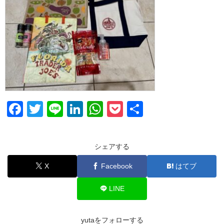
F
T
Li
Li
W
P
共
a
wi
n
n
h
o
有
c
tt
e
k
at
ck
シェアする
e
er
e
s
et
X
Facebook
はてブ
b
dI
A
o
n
p
LINE
o
p
k
yutaをフォローする