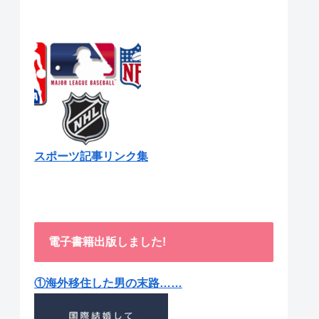
スポーツ記事リンク集
電子書籍出版しました!
①海外移住した男の末路……