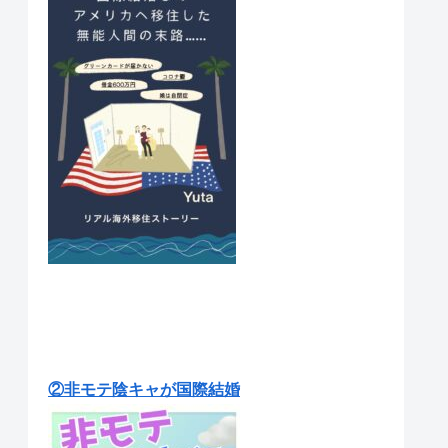
②非モテ陰キャが国際結婚