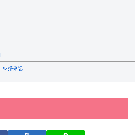
ト
ール 搭乗記