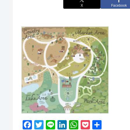
X
Facebook
F
T
Li
Li
W
P
共