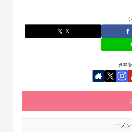
a
wi
n
n
h
o
有
c
tt
e
k
at
ck
e
er
e
s
et
b
dI
A
X
o
n
p
o
p
k
yut
コメン