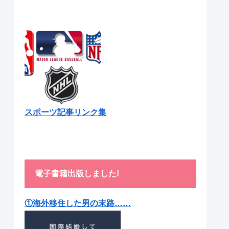
スポーツ記事リンク集
電子書籍出版しました!
①海外移住した男の末路……