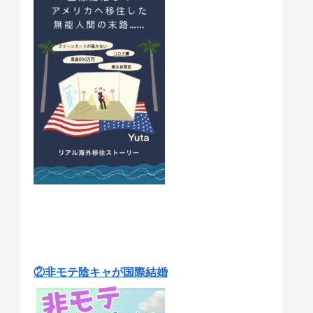
②非モテ陰キャが国際結婚