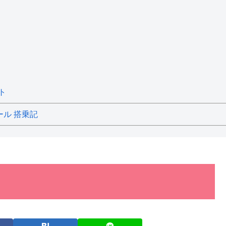
ト
ール 搭乗記