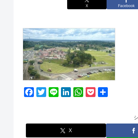
X
Facebook
F
T
Li
Li
W
P
共
a
wi
n
n
h
o
有
c
tt
e
k
at
ck
e
er
e
s
et
b
dI
A
X