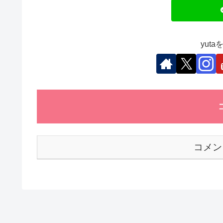
o
n
p
o
p
k
yut
コメン