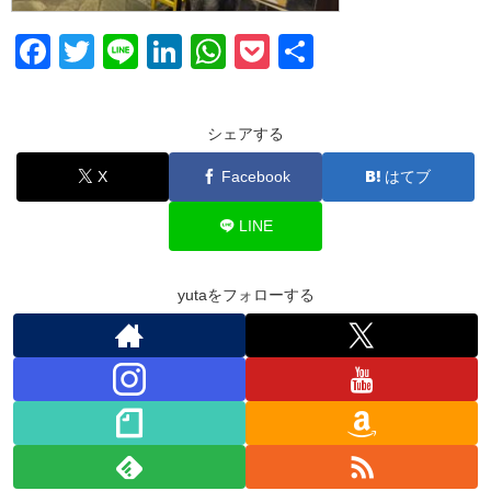
F
T
Li
Li
W
P
共
a
wi
n
n
h
o
有
c
tt
e
k
at
ck
シェアする
e
er
e
s
et
X
Facebook
はてブ
b
dI
A
o
n
p
LINE
o
p
k
yutaをフォローする