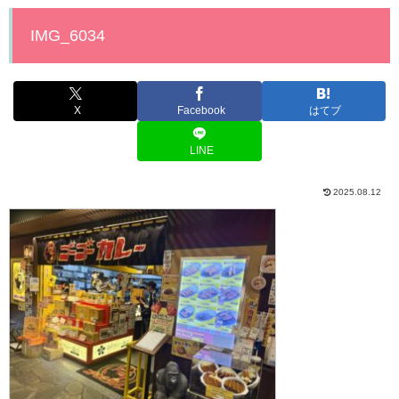
IMG_6034
X
Facebook
はてブ
LINE
2025.08.12