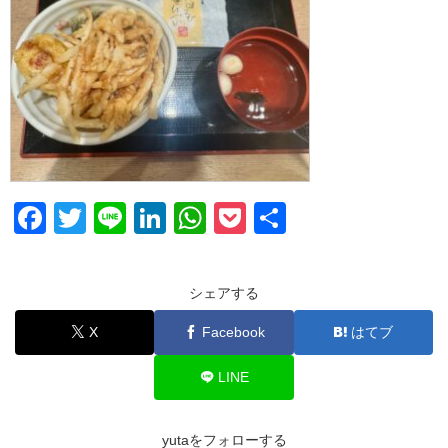
F
T
Li
Li
W
P
共
a
wi
n
n
h
o
有
c
tt
e
k
at
ck
シェアする
e
er
e
s
et
X
Facebook
はてブ
b
dI
A
o
n
p
LINE
o
p
k
yutaをフォローする