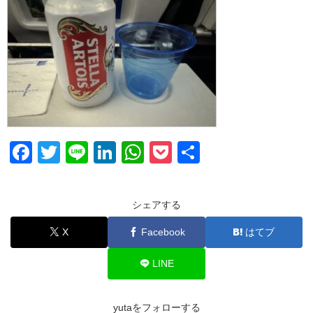
F
T
Li
Li
W
P
共
a
wi
n
n
h
o
有
c
tt
e
k
at
ck
シェアする
e
er
e
s
et
X
Facebook
はてブ
b
dI
A
o
n
p
LINE
o
p
k
yutaをフォローする