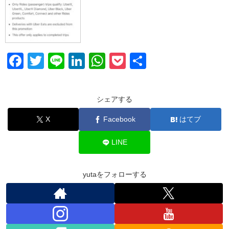
F
T
Li
Li
W
P
共
a
wi
n
n
h
o
有
c
tt
e
k
at
ck
シェアする
e
er
e
s
et
X
Facebook
はてブ
b
dI
A
o
n
p
LINE
o
p
k
yutaをフォローする