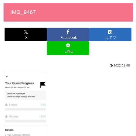
IMG_9467
X
Facebook
はてブ
LINE
2022.01.08