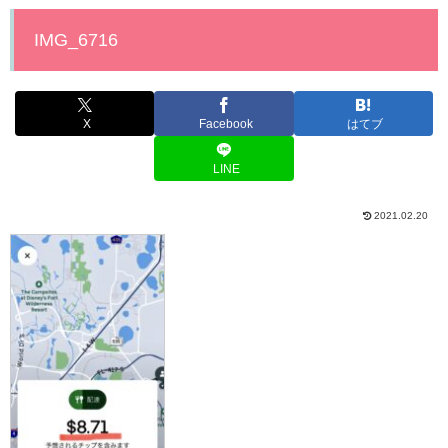
IMG_6716
X
Facebook
はてブ
LINE
2021.02.20