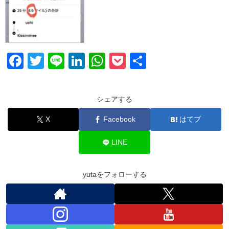
F
T
Li
Li
W
P
共
a
wi
n
n
h
o
有
c
tt
e
k
at
ck
シェアする
e
er
e
s
et
X
Facebook
はてブ
b
dI
A
o
n
p
LINE
o
p
k
yutaをフォローする