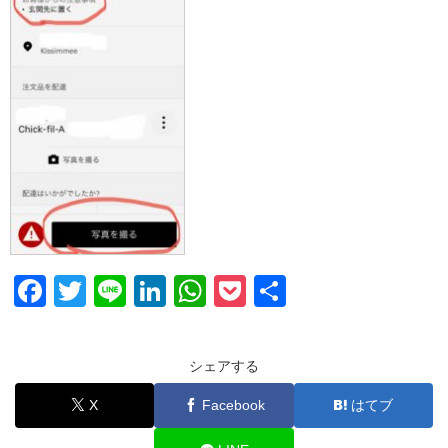
F
T
Li
Li
W
P
共
a
wi
n
n
h
o
有
c
tt
e
k
at
ck
シェアする
e
er
e
s
et
X
Facebook
はてブ
b
dI
A