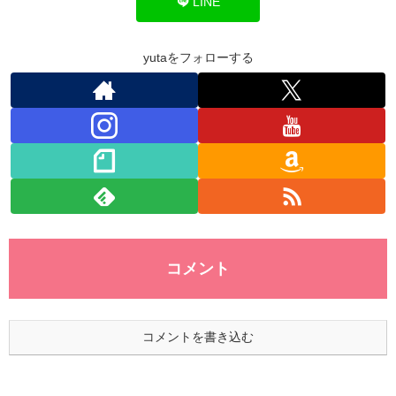
o
n
p
LINE
o
p
k
yutaをフォローする
コメント
コメントを書き込む