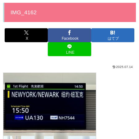
IMG_4162
X
Facebook
はてブ
LINE
2025.07.14