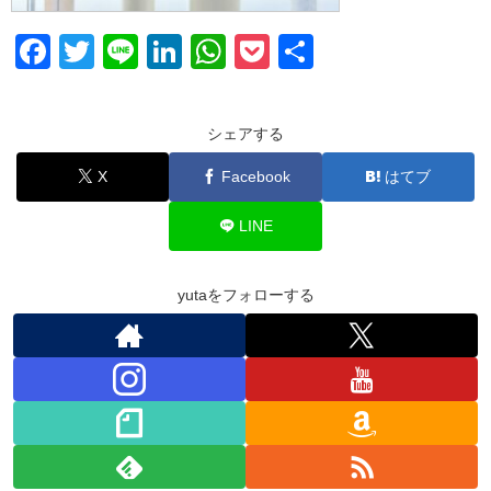
F
T
Li
Li
W
P
共
a
wi
n
n
h
o
有
c
tt
e
k
at
ck
シェアする
e
er
e
s
et
X
Facebook
はてブ
b
dI
A
o
n
p
LINE
o
p
k
yutaをフォローする