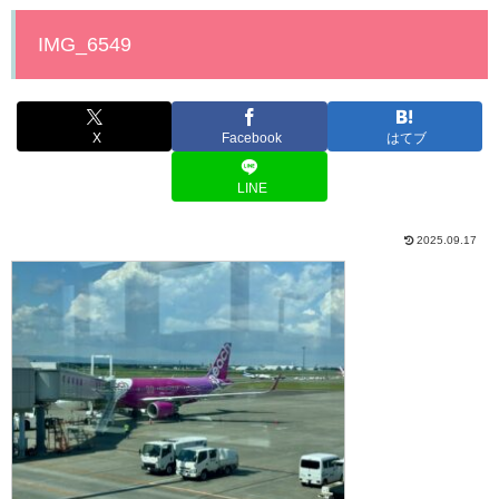
IMG_6549
X
Facebook
はてブ
LINE
2025.09.17