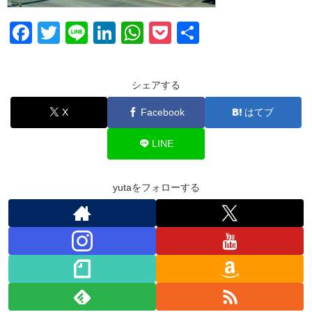
F
T
Li
Li
W
P
共
a
wi
n
n
h
o
有
c
tt
e
k
at
ck
シェアする
e
er
e
s
et
X
Facebook
はてブ
b
dI
A
o
n
p
LINE
o
p
k
yutaをフォローする