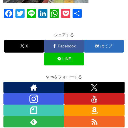
F
T
Li
Li
W
P
共
a
wi
n
n
h
o
有
c
tt
e
k
at
ck
シェアする
e
er
e
s
et
X
Facebook
はてブ
b
dI
A
o
n
p
LINE
o
p
k
yutaをフォローする