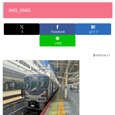
IMG_6563
X
Facebook
はてブ
LINE
2025.09.17