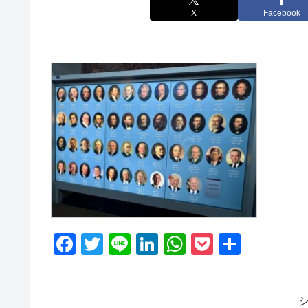
X
Facebook
F
T
Li
Li
W
P
共
a
wi
n
n
h
o
有
c
tt
e
k
at
ck