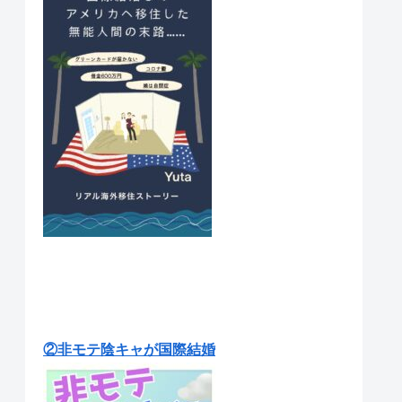
②非モテ陰キャが国際結婚