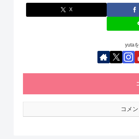
e
er
e
s
et
b
dI
A
X
o
n
p
o
p
k
yut
コメン