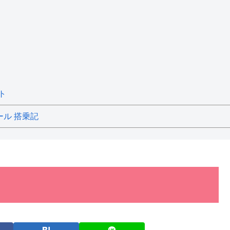
ト
ール 搭乗記