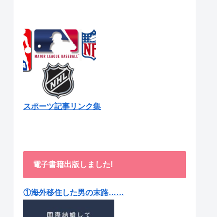
スポーツ記事リンク集
電子書籍出版しました!
①海外移住した男の末路……