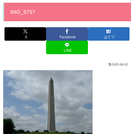
IMG_5757
X
Facebook
はてブ
LINE
2025.08.02