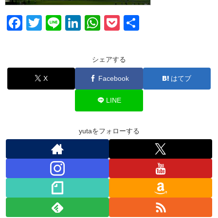
F
T
Li
Li
W
P
共
a
wi
n
n
h
o
有
c
tt
e
k
at
ck
シェアする
e
er
e
s
et
X
Facebook
はてブ
b
dI
A
o
n
p
LINE
o
p
k
yutaをフォローする