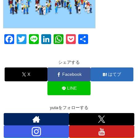
F
T
Li
Li
W
P
共
a
wi
n
n
h
o
有
c
tt
e
k
at
ck
シェアする
e
er
e
s
et
X
Facebook
はてブ
b
dI
A
o
n
p
LINE
o
p
k
yutaをフォローする