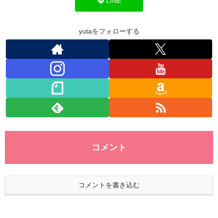
o
n
p
LINE
o
p
k
yutaをフォローする
コメント
コメントを書き込む