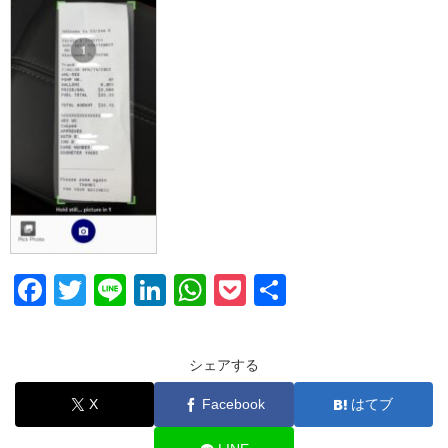
F
T
Li
Li
W
P
共
a
wi
n
n
h
o
有
c
tt
e
k
at
ck
シェアする
e
er
e
s
et
X
Facebook
はてブ
b
dI
A