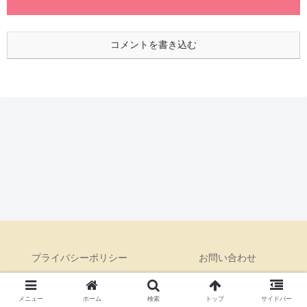
コメントを書き込む
プライバシーポリシー
お問い合わせ
サイトマップ
メニュー
ホーム
検索
トップ
サイドバー
Copyright © 2018-2026 Yuta アメリカ生活 第二章 All Rights