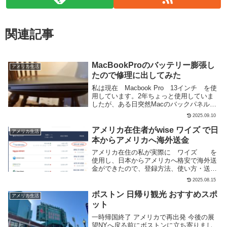
関連記事
MacBookProのバッテリー膨張し
アメリカ生活
たので修理に出してみた
私は現在 Macbook Pro 13インチ を使
用しています。2年ちょっと使用していま
したが、ある日突然Macのバックパネルが
写真のように開いてしまっていることに気
2025.09.10
付きました😱動作自体は正常に動いている
ものの、このまま放ったらかしもなんだ...
アメリカ在住者がwise ワイズ で日
アメリカ生活
本からアメリカへ海外送金
アメリカ在住の私が実際に ワイズ を
使用し、日本からアメリカへ格安で海外送
金ができたので、登録方法、使い方・送金
に掛かった日数・感想などをご紹介してい
2025.08.15
きます。ワイズ とは、銀行よりもお得な
レートで安く・早く送金できる国際送金サ
ボストン 日帰り観光 おすすめスポ
アメリカ生活
ービスを提供...
ット
一時帰国終了 アメリカで再出発 今後の展
望NYへ戻る前にボストンに立ち寄りまし