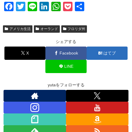
F
T
Li
Li
W
P
共
a
wi
n
n
h
o
有
c
tt
e
k
at
ck
アメリカ生活
オーランド
フロリダ州
e
er
e
s
et
b
dI
A
シェアする
o
n
p
X
Facebook
はてブ
o
p
LINE
k
yutaをフォローする