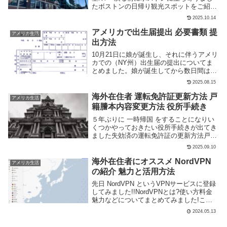
たボストンの日帰り観光スポットをご紹介
したいと思います!お得な航空券予約なら
2025.10.14
スカイスキャナー国内宿泊施設高速バス・
夜行バス予約レンタカー予約 など一時帰
アメリカで出生届提出 必要書類 提
アメリカ生活
国での日本...
出方法
10月21日に娘が誕生し、それに伴うアメリ
カでの（NY州）出生届の提出についてま
とめました。娘が誕生してから数日間は入
院していましたので、退院時に出生証明書
2025.08.15
の発行手続きをしました。そして、11月8
日に出生証明書が郵送にて到着しました。
海外在住者 運転免許証更新方法 戸
アメリカ生活
私の場...
籍謄本内容変更方法 役所手続き
５年ぶりに 一時帰国 をすることになりい
くつかやっておきたい役所手続きが出てき
ました失効済の運転免許証の更新方法戸籍
謄本の内容変更 本籍移動方法在外選挙人
2025.09.10
登録方法などをまとめてみました。失効済
運転免許証の更新方法運転免許証の有効期
海外在住者にオススメ NordVPN
アメリカ生活
限内・更...
の紹介 魅力と活用方法
先日 NordVPN というVPNサービスに登録
してみました!!NordVPNとは?使い方料金
魅力などについてまとめてみました!この
記事を呼んでもし登録にご興味がありまし
2024.05.13
たら是非以下の紹介コードを利用頂き登録
よろしくおねがいします紹介コード...