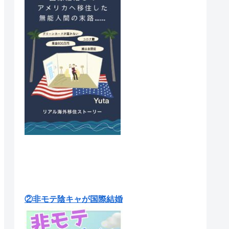
②非モテ陰キャが国際結婚