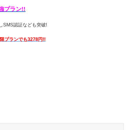
プラン!!
しSMS認証なども突破!
プランでも3278円!!