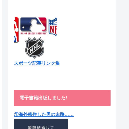
スポーツ記事リンク集
電子書籍出版しました!
①海外移住した男の末路……