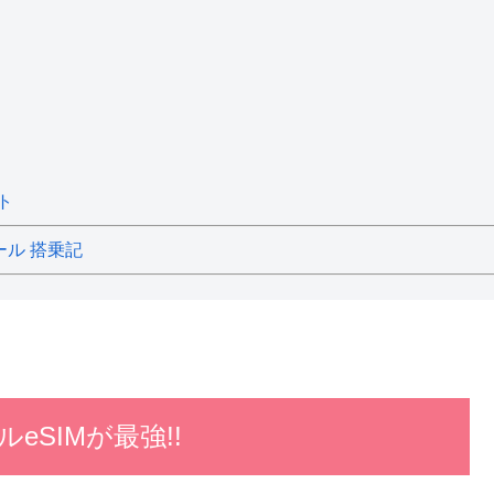
ト
ール 搭乗記
eSIMが最強!!