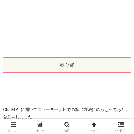
養育費
ChatGPTに聞いてニューヨーク州での算出方法にのっとってお互い
合意をしました
（あくまでも参考で、この計算方法が正解ではありません）
メニュー
ホーム
検索
トップ
サイドバー