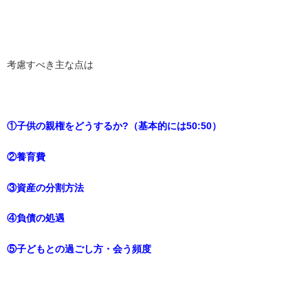
考慮すべき主な点は
①子供の親権をどうするか?（基本的には50:50）
②養育費
③資産の分割方法
④負債の処遇
⑤子どもとの過ごし方・会う頻度