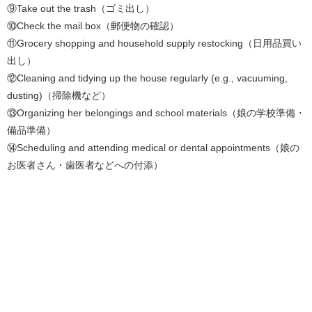
⑨Take out the trash（ゴミ出し）
⑩Check the mail box（郵便物の確認）
⑪Grocery shopping and household supply restocking（日用品買い
出し）
⑫Cleaning and tidying up the house regularly (e.g., vacuuming,
dusting)（掃除機など）
⑬Organizing her belongings and school materials（娘の学校準備・
備品準備）
⑭Scheduling and attending medical or dental appointments（娘の
お医者さん・歯医者などへの付添）