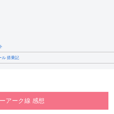
ト
ール 搭乗記
ューアーク線 感想