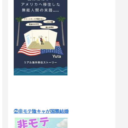
②非モテ陰キャが国際結婚