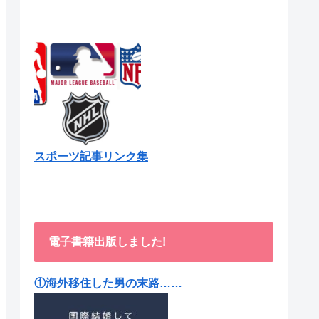
スポーツ記事リンク集
電子書籍出版しました!
①海外移住した男の末路……