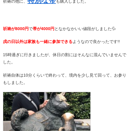
特別な帯
祈祷の他に、
も購入しました。
祈祷が8000円
で
帯が4000円
となかなかいい値段がしました💦
戌の日以外は家族も一緒に参加できる
ようなので良かったです!!
15時過ぎに行きましたが、休日の割にはそんなに混んでいませんで
した。
祈祷自体は10分くらいで終わって、境内を少し見て回って、お参り
もしました。