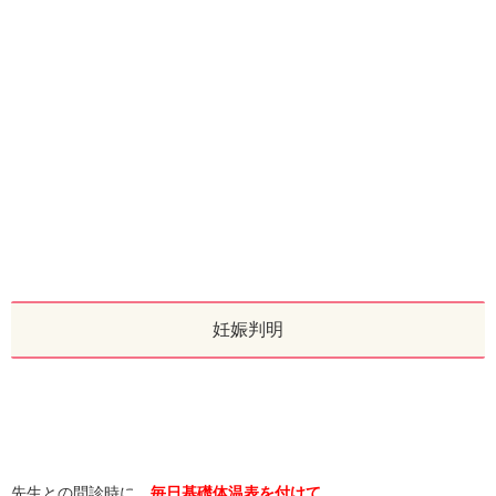
妊娠判明
先生との問診時に、
毎日基礎体温表を付けて
、