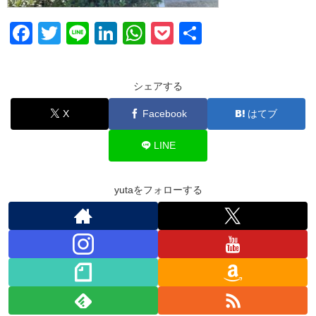
F
T
Li
Li
W
P
共
a
wi
n
n
h
o
有
c
tt
e
k
at
ck
シェアする
e
er
e
s
et
X
Facebook
はてブ
b
dI
A
o
n
p
LINE
o
p
k
yutaをフォローする