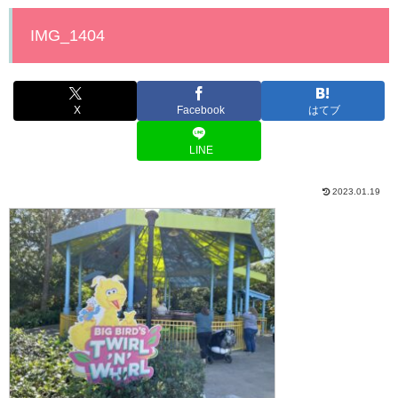
IMG_1404
X
Facebook
はてブ
LINE
2023.01.19