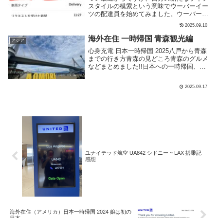
スタイルの模索という意味でウーバーイー
ツの配達員を始めてみました。ウーバーイ
ーツへの登録方法アプリの使い方実際に配
2025.09.10
達してみた感想ぶっちゃけ稼げるの!? ア
ルバイトの一つしてアリ?ナシ?なんかをま
海外在住 一時帰国 青森観光編
アジア
とめてみ...
心身充電 日本一時帰国 2025八戸から青森
までの行き方青森の見どころ青森のグルメ
などまとめました!!日本への一時帰国、お
得な航空券予約ならスカイスキャナー国内
宿泊施設高速バス・夜行バス予約レンタカ
2025.09.17
ー予約 など一時帰国での日本国内の手配
なら...
ユナイテッド航空 UA842 シドニー ~ LAX 搭乗記
感想
海外在住（アメリカ）日本一時帰国 2024 娘は初の
日本