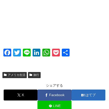
F
T
Li
Li
W
P
共
a
wi
n
n
h
o
有
c
tt
e
k
at
ck
e
er
e
s
et
アメリカ生活
旅行
b
dI
A
シェアする
o
n
p
X
Facebook
はてブ
o
p
k
LINE