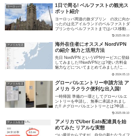
ー...
1日で周る! ベルファストの観光ス
ヨーロッパ
ポット紹介
ヨーロッパ周遊の旅ダブリン の次に向か
ったのは北アイルランドのベルファストダ
ブリンからベルファストまではバス移動で
す。ダブリンのバスターミナルは、
2025.09.10
Busáras Central Station（バスアラス セ
ントラルステーション） というコ...
海外在住者にオススメ NordVPN
アメリカ生活
の紹介 魅力と活用方法
先日 NordVPN というVPNサービスに登録
してみました!!NordVPNとは?使い方料金
魅力などについてまとめてみました!この
記事を呼んでもし登録にご興味がありまし
2024.05.13
たら是非以下の紹介コードを利用頂き登録
よろしくおねがいします紹介コード...
グローバルエントリー申請方法 ア
アメリカ生活
メリカ ラクラク便利な出入国!
一時帰国 準備の一環としてグローバルエ
ントリーを申請し、無事に承認されまし
た!! 🎉グローバルエントリーとは?申請方
法などをまとめてみました。海外旅行には
2025.09.10
海外旅行保険が絶対に必要!!年会費永年無
料の 楽天カード は無料なのに海外旅行保
アメリカでUber Eats配達員を始
アメリカ生活
険付帯...
めてみた リアルな実態
つい最近からですが、自分の新たなライフ