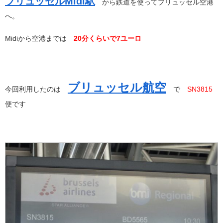
ブリュッセルMidi駅
から鉄道を使ってブリュッセル空港
へ。
Midiから空港までは
20分くらいで7ユーロ
ブリュッセル航空
今回利用したのは
で
SN3815
便です