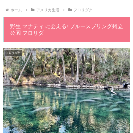
ホーム
アメリカ生活
フロリダ州
野生 マナティ に会える! ブルースプリング州立
公園 フロリダ
フロリダ州