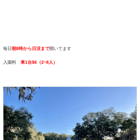
毎日
朝8時から日没まで
開いてます
入園料
車1台$6（2~8人）