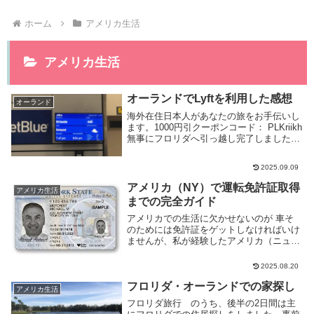
ホーム
アメリカ生活
アメリカ生活
オーランドでLyftを利用した感想
オーランド
海外在住日本人があなたの旅をお手伝いし
ます。1000円引クーポンコード： PLKriikh
無事にフロリダへ引っ越し完了しました
が、既にいくつかトラブルがあったので、
数回に分けて書いておきます。その過程で
2025.09.09
Lyftを利用したので、感想も合わせて...
アメリカ（NY）で運転免許証取得
アメリカ生活
までの完全ガイド
アメリカでの生活に欠かせないのが 車そ
のためには免許証をゲットしなければいけ
ませんが、私が経験したアメリカ（ニュー
ヨーク州）での運転免許取得までのステッ
プLearner’s permit 取得方法筆記試験勉強
2025.08.20
方法実技試験などまとめてみました...
フロリダ・オーランドでの家探し
アメリカ生活
フロリダ旅行 のうち、後半の2日間は主