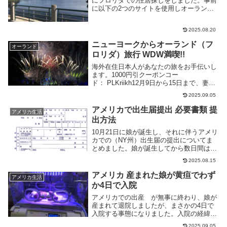
にフロリダでの住居探しをしました。事前
に以下の2つのサイトを使用しオーランド
の主なエリア・物件に目星を付けておいて
不動産の担当者とやり取りをしていまし
2025.08.20
た。 ちなみにオーランドのエリアをいく
つか訪問しまし...
ニューヨークからオーランド（フ
オーランド
ロリダ）旅行 WDW満喫!!
海外在住日本人があなたの旅をお手伝いし
ます。1000円引クーポンコー
ド： PLKriikh12月9日から15日まで、妻・
娘・義両親と1週間オーランド（フロリ
2025.09.05
ダ）へ旅行してきました!!目的は、フロリ
ダ引っ越しに向けての下見（住居探し・車
アメリカで出生届提出 必要書類 提
アメリカ生活
の下見...
出方法
10月21日に娘が誕生し、それに伴うアメリ
カでの（NY州）出生届の提出についてま
とめました。娘が誕生してから数日間は入
院していましたので、退院時に出生証明書
2025.08.15
の発行手続きをしました。そして、11月8
日に出生証明書が郵送にて到着しました。
アメリカ 産まれた娘が黄疸でわず
アメリカ生活
私の場...
か4日で入院
アメリカでの出産 が無事に終わり、娘が
産まれて退院しましたが、まさかの4日で
入院する事態になりました。入院の経緯黄
疸の治療方法経過をまとめました!入院し
2025.09.05