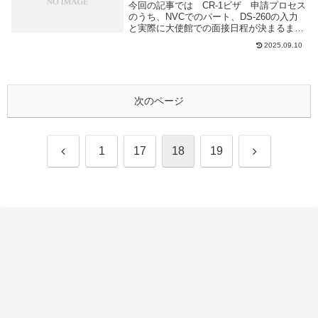
今回の記事では CR-1ビザ 申請プロセス
のうち、NVCでのパート、DS-260の入力
と実際に大使館での面接日程が決まるまで
の流れについてまとめました。DS-260入
2025.09.10
力 〜 NVCへ書類提出私・妻・義母 が
用意すべき書類が全部揃ったので、弁...
次のページ
前
次
1
17
18
19
へ
へ