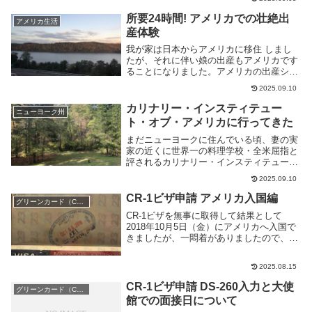
た経緯入院当日は、産まれて4日しか経っ
ていませんでした><経緯としては、入院前
所要24時間! アメリカでの壮絶出
アメリカ生活
夜は夜通し...
産体験
我が家は日本からアメリカに移住 しまし
たが、それに伴い娘の出産もアメリカです
ることになりました。アメリカの出産シス
テム・特徴入院から出産までの流れ出産後
2025.09.10
をまとめました!!出産数週間前予定日だっ
た10月10日40週の検診に行ってきました。
カリナリー・インスティテュー
ニューヨーク州
検査...
ト・オブ・アメリカに行ってきた
まだニューヨークに住んでいる頃、妻の実
家の近くに世界一の料理学校・全米屈指と
評されるカリナリー・インスティテュー
ト・オブ・アメリカ がありますが、そこ
2025.09.10
のレストランで食事をする機会があったの
で、食事の模様を少しご紹介したいと思い
CR-1ビザ申請 アメリカ入国編
グリーンカード（CR-1ビザ）
ます。ここは生...
CR-1ビザを無事に取得して結果として
2018年10月5日（金）にアメリカへ入国で
きましたが、一悶着がありましたので、ア
メリカ入国編として一連の出来事をまとめ
てみました。ビザ到着10月1日に無事面接
2025.08.15
が終了し、3日にCEACのビザステータス...
CR-1ビザ申請 DS-260入力と大使
グリーンカード（CR-1ビザ）
館での面接日について