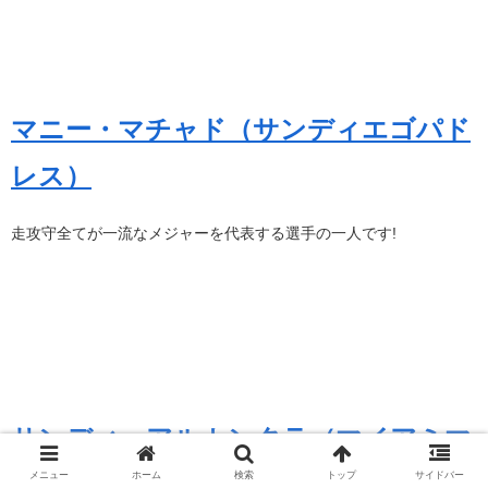
マニー・マチャド（サンディエゴパド
レス）
走攻守全てが一流なメジャーを代表する選手の一人です!
サンディ・アルカンタラ（マイアミマ
メニュー
ホーム
検索
トップ
サイドバー
ーリンズ）